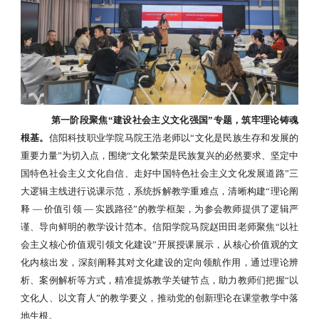
第一阶段聚焦
“建设社会主义文化强国”专题，筑牢理论铸魂
根基。
信阳科技职业学院马院王浩老师以
“文化是民族生存和发展的
重要力量”为切入点，围绕“文化繁荣是民族复兴的必然要求、坚定中
国特色社会主义文化自信、走好中国特色社会主义文化发展道路”三
大逻辑主线进行说课示范，系统拆解教学重难点，清晰构建“理论阐
释 — 价值引领 — 实践路径”的教学框架，为参会教师提供了逻辑严
谨、导向鲜明的教学设计范本。信阳学院马院赵田田老师聚焦“以社
会主义核心价值观引领文化建设”开展授课展示，从核心价值观的文
化内核出发，深刻阐释其对文化建设的定向领航作用，通过理论辨
析、案例解析等方式，精准提炼教学关键节点，助力教师们把握“以
文化人、以文育人”的教学要义，推动党的创新理论在课堂教学中落
地生根。