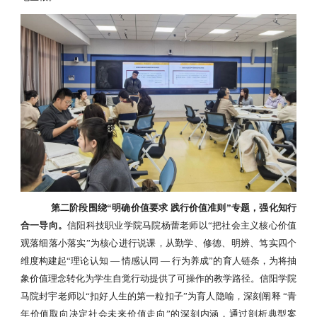
第二阶段围绕
“明确价值要求 践行价值准则”专题，强化知行
合一导向。
信阳科技职业学院马院杨蕾老师以
“把社会主义核心价值
观落细落小落实”为核心进行说课，从勤学、修德、明辨、笃实四个
维度构建起“理论认知 — 情感认同 — 行为养成”的育人链条，为将抽
象价值理念转化为学生自觉行动提供了可操作的教学路径。信阳学院
马院封宇老师以“扣好人生的第一粒扣子”为育人隐喻，深刻阐释 “青
年价值取向决定社会未来价值走向”的深刻内涵，通过剖析典型案