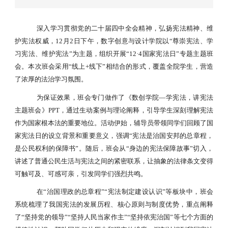
深入学习贯彻党的二十届四中全会精神，弘扬宪法精神、维
护宪法权威，
12月2日下午，数字创意与设计学院以“尊崇宪法、学
习宪法、维护宪法”为主题，组织开展“12·4国家宪法日”专题主题班
会。本次班会采用“线上+线下”相结合的形式，覆盖全院学生，营造
了浓厚的法治学习氛围。
为保证效果，班会专门做作了《数创学院
—学宪法，讲宪法
主题班会》PPT，通过生动案例与理论阐释，引导学生深刻理解宪法
作为国家根本法的重要地位。活动伊始，辅导员带领同学们回顾了国
家宪法日的设立背景和重要意义，强调“宪法是治国安邦的总章程，
是公民权利的保障书”。随后，班会从“身边的宪法保障故事”切入，
讲述了普通公民生活与宪法之间的紧密联系，让抽象的法律条文变得
可触可及、可感可亲，引发同学们强烈共鸣。
在
“治国理政的总章程”“宪法制定建设认识”等板块中，班会
系统梳理了我国宪法的发展历程、核心原则与制度优势，重点阐释
了“坚持党的领导”“坚持人民当家作主”“坚持依宪治国”等七个方面的