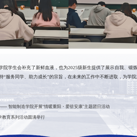
学院学生会补充了新鲜血液，也为
202
5
级新生提供了展示自我、锻
持
“服务同学、助力成长”的宗旨，在未来的工作中不断进取，为学
—— 智能制造学院开展“情暖重阳・爱驻安康”主题团日活动
学教育系列活动圆满举行