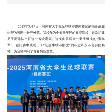
2025年3月7日，河南省大学生足球联赛豫南赛区的揭幕战在
热烈的氛围中拉开帷幕。
我校
作为全省最年轻的参赛院校，首次组建
男子足球队出征这一省级赛事。这支由首届大一新生组成的
“青年
军”，
在比赛中
展现出
了
“初生牛犊不怕虎”的斗志和永不言弃的精
神，为
我
校书写了青春的
新
篇章。