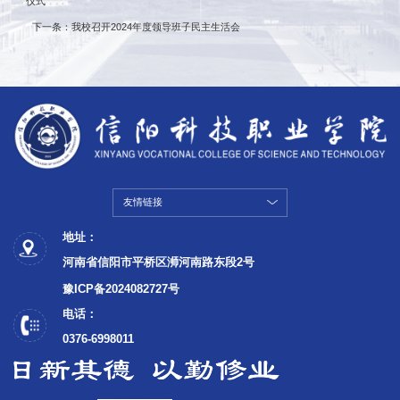
仪式
下一条：我校召开2024年度领导班子民主生活会
友情链接
地址：
河南省信阳市平桥区浉河南路东段2号
豫ICP备2024082727号
电话：
0376-6998011